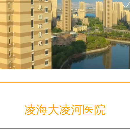
凌海大凌河医院